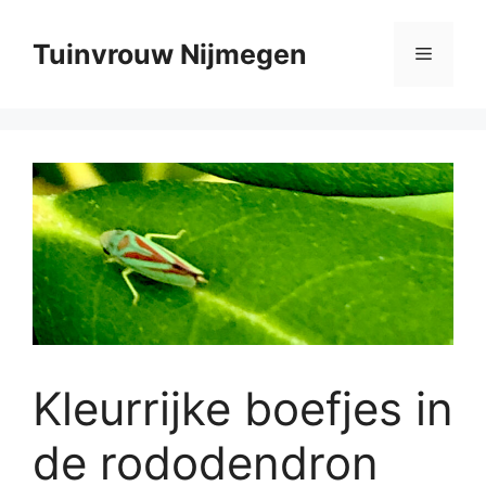
Ga
naar
Tuinvrouw Nijmegen
Menu
de
inhoud
Kleurrijke boefjes in
de rododendron