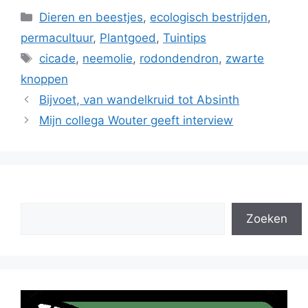
Categorieën
Dieren en beestjes
,
ecologisch bestrijden
,
permacultuur
,
Plantgoed
,
Tuintips
Tags
cicade
,
neemolie
,
rodondendron
,
zwarte
knoppen
Bijvoet, van wandelkruid tot Absinth
Mijn collega Wouter geeft interview
Zoeken