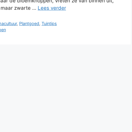
naar de bloemknoppen, vreten ze van binnen uit,
gt maar zwarte …
Lees verder
acultuur
,
Plantgoed
,
Tuintips
pen