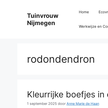
Ga
naar
Home
Ecovr
Tuinvrouw
de
inhoud
Nijmegen
Werkwijze en Co
rodondendron
Kleurrijke boefjes i
1 september 2025
door
Anne Marie de Haan