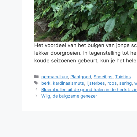
Het voordeel van het buigen van jonge sc
lekker doorgroeien. In tegenstelling tot h
koude seizoenen gebeurt, kun je het hele
Categorieën
permacultuur
,
Plantgoed
,
Snoeitips
,
Tuintips
Tags
berk
,
kardinaalsmuts
,
lijsterbes
,
roos
,
sering
,
w
Bloembollen uit de grond halen in de herfst: zi
Wilg, de buigzame genezer