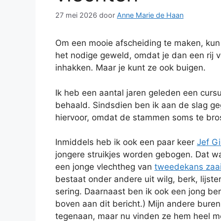
27 mei 2026
door
Anne Marie de Haan
Om een mooie afscheiding te maken, kun 
het nodige geweld, omdat je dan een rij 
inhakken. Maar je kunt ze ook buigen.
Ik heb een aantal jaren geleden een curs
behaald. Sindsdien ben ik aan de slag gega
hiervoor, omdat de stammen soms te bros,
Inmiddels heb ik ook een paar keer
Jef G
jongere struikjes worden gebogen. Dat was
een jonge vlechtheg van
tweedekans zaai
bestaat onder andere uit wilg, berk, lijs
sering. Daarnaast ben ik ook een jong be
boven aan dit bericht.) Mijn andere bure
tegenaan, maar nu vinden ze hem heel m