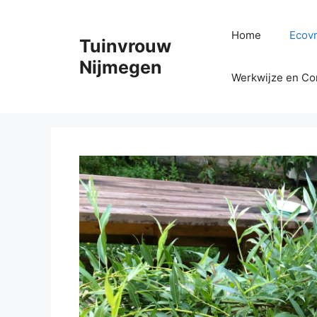
Ga
naar
Home
Ecovr
Tuinvrouw
de
inhoud
Nijmegen
Werkwijze en Co