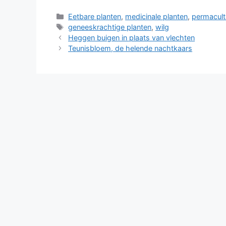
Categorieën
Eetbare planten
,
medicinale planten
,
permacult
Tags
geneeskrachtige planten
,
wilg
Heggen buigen in plaats van vlechten
Teunisbloem, de helende nachtkaars