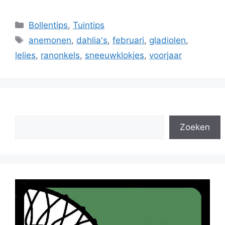
Categorieën
Bollentips
,
Tuintips
Tags
anemonen
,
dahlia's
,
februari
,
gladiolen
,
lelies
,
ranonkels
,
sneeuwklokjes
,
voorjaar
Zoeken