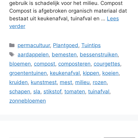
gebruik is schadelijk voor het milieu. Compost
Compost is afgebroken organisch materiaal dat
bestaat uit keukenafval, tuinafval en …
Lees
verder
Categorieën
permacultuur
,
Plantgoed
,
Tuintips
Tags
aardappelen
,
bemesten
,
bessenstruiken
,
bloemen
,
compost
,
composteren
,
courgettes
,
groententuinen
,
keukenafval
,
kippen
,
koeien
,
kruiden
,
kunstmest
,
mest
,
milieu
,
rozen
,
schapen
,
sla
,
stikstof
,
tomaten
,
tuinafval
,
zonnebloemen