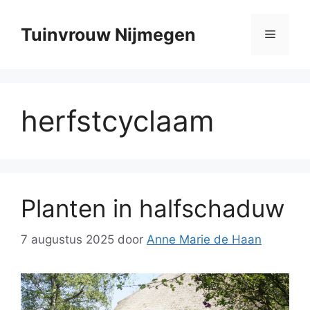
Ga
naar
Tuinvrouw Nijmegen
Menu
de
inhoud
herfstcyclaam
Planten in halfschaduw
7 augustus 2025
door
Anne Marie de Haan