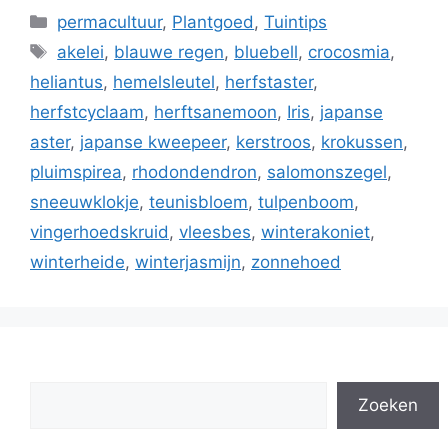
Categorieën
permacultuur
,
Plantgoed
,
Tuintips
Tags
akelei
,
blauwe regen
,
bluebell
,
crocosmia
,
heliantus
,
hemelsleutel
,
herfstaster
,
herfstcyclaam
,
herftsanemoon
,
Iris
,
japanse
aster
,
japanse kweepeer
,
kerstroos
,
krokussen
,
pluimspirea
,
rhodondendron
,
salomonszegel
,
sneeuwklokje
,
teunisbloem
,
tulpenboom
,
vingerhoedskruid
,
vleesbes
,
winterakoniet
,
winterheide
,
winterjasmijn
,
zonnehoed
Zoeken