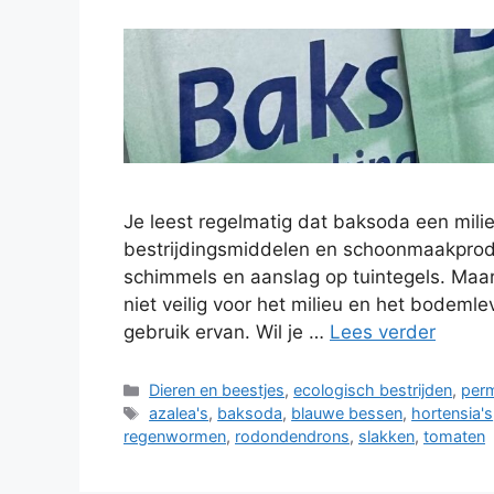
Je leest regelmatig dat baksoda een milieu
bestrijdingsmiddelen en schoonmaakprodu
schimmels en aanslag op tuintegels. Maar k
niet veilig voor het milieu en het bodemle
gebruik ervan. Wil je …
Lees verder
Categorieën
Dieren en beestjes
,
ecologisch bestrijden
,
perm
Tags
azalea's
,
baksoda
,
blauwe bessen
,
hortensia's
regenwormen
,
rodondendrons
,
slakken
,
tomaten