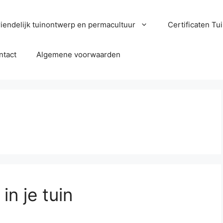
iendelijk tuinontwerp en permacultuur
Certificaten T
ntact
Algemene voorwaarden
in je tuin