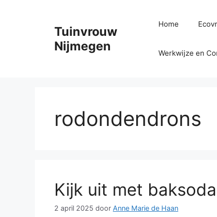
Ga
naar
Home
Ecovr
Tuinvrouw
de
inhoud
Nijmegen
Werkwijze en Co
rodondendrons
Kijk uit met baksoda 
2 april 2025
door
Anne Marie de Haan