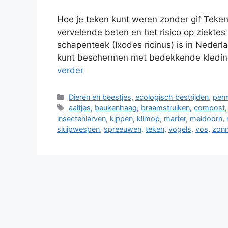
Hoe je teken kunt weren zonder gif Teken
vervelende beten en het risico op ziekte
schapenteek (Ixodes ricinus) is in Nederl
kunt beschermen met bedekkende kledin
verder
Categorieën
Dieren en beestjes
,
ecologisch bestrijden
,
perm
Tags
aaltjes
,
beukenhaag
,
braamstruiken
,
compost
insectenlarven
,
kippen
,
klimop
,
marter
,
meidoorn
,
sluipwespen
,
spreeuwen
,
teken
,
vogels
,
vos
,
zon