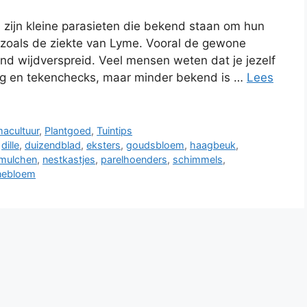
 zijn kleine parasieten die bekend staan om hun
s zoals de ziekte van Lyme. Vooral de gewone
and wijdverspreid. Veel mensen weten dat je jezelf
g en tekenchecks, maar minder bekend is …
Lees
acultuur
,
Plantgoed
,
Tuintips
,
dille
,
duizendblad
,
eksters
,
goudsbloem
,
haagbeuk
,
mulchen
,
nestkastjes
,
parelhoenders
,
schimmels
,
nebloem