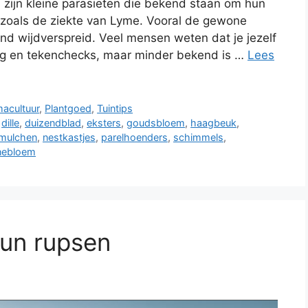
 zijn kleine parasieten die bekend staan om hun
s zoals de ziekte van Lyme. Vooral de gewone
and wijdverspreid. Veel mensen weten dat je jezelf
g en tekenchecks, maar minder bekend is …
Lees
acultuur
,
Plantgoed
,
Tuintips
,
dille
,
duizendblad
,
eksters
,
goudsbloem
,
haagbeuk
,
mulchen
,
nestkastjes
,
parelhoenders
,
schimmels
,
nebloem
hun rupsen