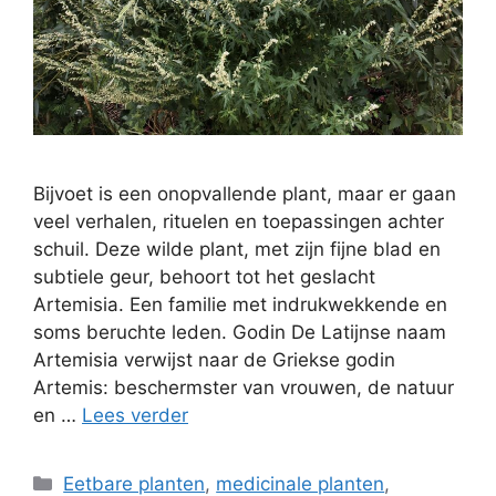
Bijvoet is een onopvallende plant, maar er gaan
veel verhalen, rituelen en toepassingen achter
schuil. Deze wilde plant, met zijn fijne blad en
subtiele geur, behoort tot het geslacht
Artemisia. Een familie met indrukwekkende en
soms beruchte leden. Godin De Latijnse naam
Artemisia verwijst naar de Griekse godin
Artemis: beschermster van vrouwen, de natuur
en …
Lees verder
Categorieën
Eetbare planten
,
medicinale planten
,