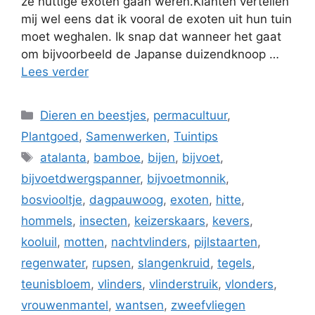
ze nuttige exoten gaan weren.Klanten vertellen
mij wel eens dat ik vooral de exoten uit hun tuin
moet weghalen. Ik snap dat wanneer het gaat
om bijvoorbeeld de Japanse duizendknoop …
Lees verder
Categorieën
Dieren en beestjes
,
permacultuur
,
Plantgoed
,
Samenwerken
,
Tuintips
Tags
atalanta
,
bamboe
,
bijen
,
bijvoet
,
bijvoetdwergspanner
,
bijvoetmonnik
,
bosviooltje
,
dagpauwoog
,
exoten
,
hitte
,
hommels
,
insecten
,
keizerskaars
,
kevers
,
kooluil
,
motten
,
nachtvlinders
,
pijlstaarten
,
regenwater
,
rupsen
,
slangenkruid
,
tegels
,
teunisbloem
,
vlinders
,
vlinderstruik
,
vlonders
,
vrouwenmantel
,
wantsen
,
zweefvliegen