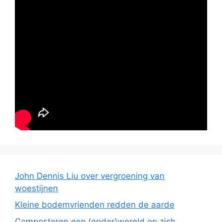
John Dennis Liu over vergroening van
woestijnen
Kleine bodemvrienden redden de aarde
Composteren een (onder)wereld op zich