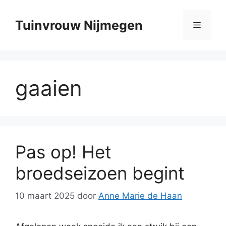
Ga
naar
Tuinvrouw Nijmegen
Menu
de
inhoud
gaaien
Pas op! Het
broedseizoen begint
10 maart 2025
door
Anne Marie de Haan