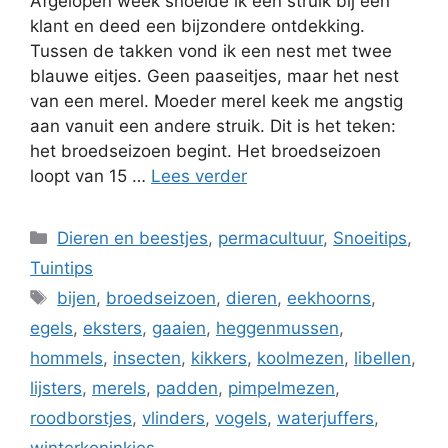
Afgelopen week snoeide ik een struik bij een
klant en deed een bijzondere ontdekking.
Tussen de takken vond ik een nest met twee
blauwe eitjes. Geen paaseitjes, maar het nest
van een merel. Moeder merel keek me angstig
aan vanuit een andere struik. Dit is het teken:
het broedseizoen begint. Het broedseizoen
loopt van 15 …
Lees verder
Categorieën
Dieren en beestjes
,
permacultuur
,
Snoeitips
,
Tuintips
Tags
bijen
,
broedseizoen
,
dieren
,
eekhoorns
,
egels
,
eksters
,
gaaien
,
heggenmussen
,
hommels
,
insecten
,
kikkers
,
koolmezen
,
libellen
,
lijsters
,
merels
,
padden
,
pimpelmezen
,
roodborstjes
,
vlinders
,
vogels
,
waterjuffers
,
winterkoninkjes