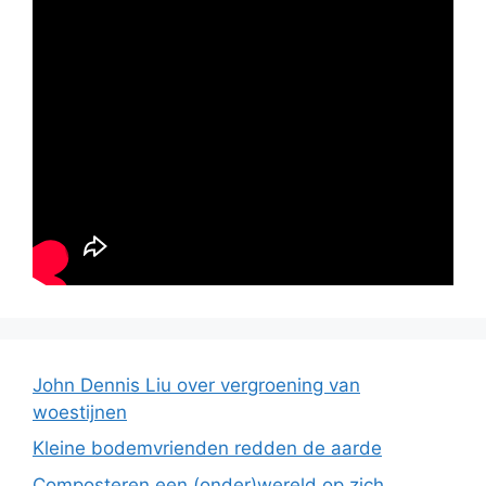
John Dennis Liu over vergroening van
woestijnen
Kleine bodemvrienden redden de aarde
Composteren een (onder)wereld op zich