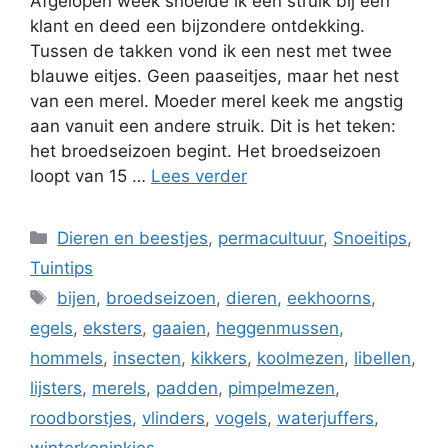
Afgelopen week snoeide ik een struik bij een
klant en deed een bijzondere ontdekking.
Tussen de takken vond ik een nest met twee
blauwe eitjes. Geen paaseitjes, maar het nest
van een merel. Moeder merel keek me angstig
aan vanuit een andere struik. Dit is het teken:
het broedseizoen begint. Het broedseizoen
loopt van 15 …
Lees verder
Categorieën
Dieren en beestjes
,
permacultuur
,
Snoeitips
,
Tuintips
Tags
bijen
,
broedseizoen
,
dieren
,
eekhoorns
,
egels
,
eksters
,
gaaien
,
heggenmussen
,
hommels
,
insecten
,
kikkers
,
koolmezen
,
libellen
,
lijsters
,
merels
,
padden
,
pimpelmezen
,
roodborstjes
,
vlinders
,
vogels
,
waterjuffers
,
winterkoninkjes