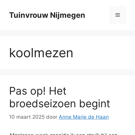
Ga
naar
Tuinvrouw Nijmegen
Menu
de
inhoud
koolmezen
Pas op! Het
broedseizoen begint
10 maart 2025
door
Anne Marie de Haan