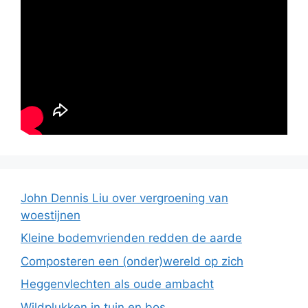
John Dennis Liu over vergroening van
woestijnen
Kleine bodemvrienden redden de aarde
Composteren een (onder)wereld op zich
Heggenvlechten als oude ambacht
Wildplukken in tuin en bos