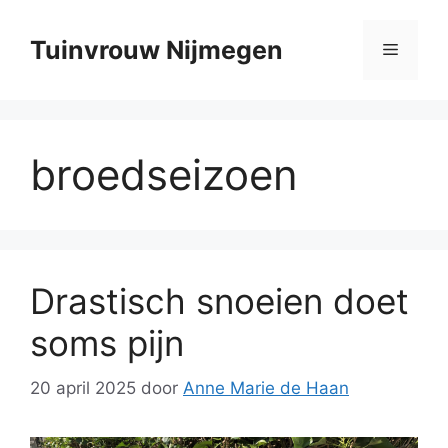
Ga
naar
Tuinvrouw Nijmegen
Menu
de
inhoud
broedseizoen
Drastisch snoeien doet
soms pijn
20 april 2025
door
Anne Marie de Haan