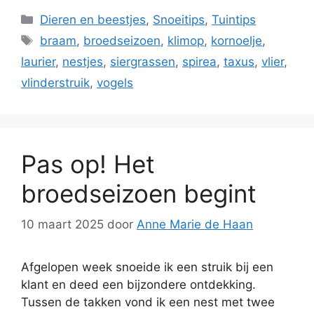
Categorieën
Dieren en beestjes
,
Snoeitips
,
Tuintips
Tags
braam
,
broedseizoen
,
klimop
,
kornoelje
,
laurier
,
nestjes
,
siergrassen
,
spirea
,
taxus
,
vlier
,
vlinderstruik
,
vogels
Pas op! Het
broedseizoen begint
10 maart 2025
door
Anne Marie de Haan
Afgelopen week snoeide ik een struik bij een
klant en deed een bijzondere ontdekking.
Tussen de takken vond ik een nest met twee