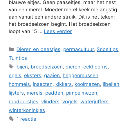
blauwe eitjes. Geen paaseitjes, maar het nest
van een merel. Moeder merel keek me angstig
aan vanuit een andere struik. Dit is het teken:
het broedseizoen begint. Het broedseizoen
loopt van 15 …
Lees verder
Categorieën
Dieren en beestjes
,
permacultuur
,
Snoeitips
,
Tuintips
Tags
bijen
,
broedseizoen
,
dieren
,
eekhoorns
,
egels
,
eksters
,
gaaien
,
heggenmussen
,
hommels
,
insecten
,
kikkers
,
koolmezen
,
libellen
,
lijsters
,
merels
,
padden
,
pimpelmezen
,
roodborstjes
,
vlinders
,
vogels
,
waterjuffers
,
winterkoninkjes
1 reactie