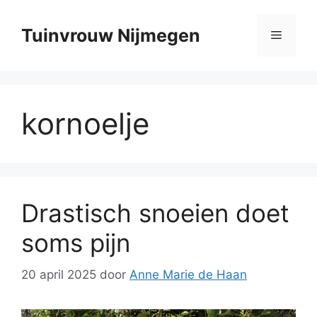
Ga
naar
Tuinvrouw Nijmegen
Menu
de
inhoud
kornoelje
Drastisch snoeien doet
soms pijn
20 april 2025
door
Anne Marie de Haan