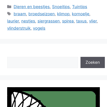
Categorieën
Dieren en beestjes
,
Snoeitips
,
Tuintips
Tags
braam
,
broedseizoen
,
klimop
,
kornoelje
,
laurier
,
nestjes
,
siergrassen
,
spirea
,
taxus
,
vlier
,
vlinderstruik
,
vogels
Zoeken